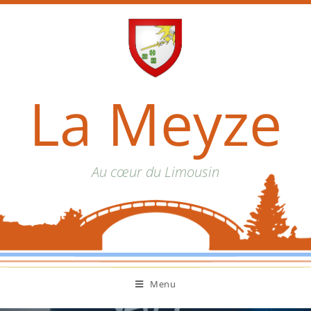
La Meyze
Au cœur du Limousin
Menu