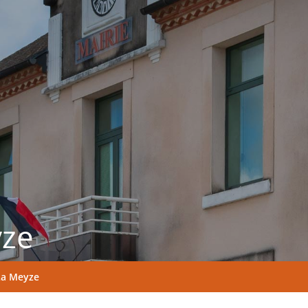
yze
La Meyze