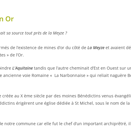
n Or
nait sa source tout près de la Meyze ?
rmés de l’existence de mines d’or du côté de
La Meyze
et avaient dé
tes » de l’Or.
joindre
L’Aquitaine
tandis que l’autre cheminait d’Est en Ouest sur un
une ancienne voie Romaine « La Narbonnaise » qui reliait naguère 
ie créée au X ème siècle par des moines Bénédictins venus évangélise
ictins érigèrent une église dédiée à St Michel, sous le nom de la 
e notre commune car elle fut le chef d’un important archiprêtré, il