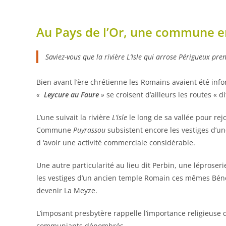
Au Pays de l’Or, une commune e
Saviez-vous que la rivière L’Isle qui arrose Périgueux pre
Bien avant l’ère chrétienne les Romains avaient été info
«
Leycure au Faure
»
se croisent d’ailleurs les routes « di
L’une suivait la rivière
L’isle
le long de sa vallée pour re
Commune
Puyrassou
subsistent encore les vestiges d’
d ‘avoir une activité commerciale considérable.
Une autre particularité au lieu dit Perbin, une léproser
les vestiges d’un ancien temple Romain ces mêmes Bénéd
devenir La Meyze.
L’imposant presbytère rappelle l’importance religieuse d
communiants dénombrés.