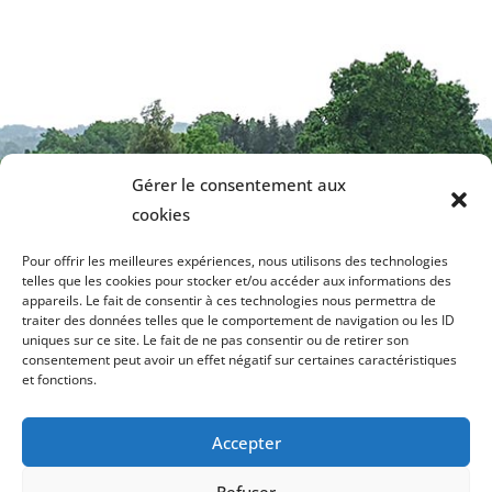
Gérer le consentement aux
cookies
Contactez-nous
Pour offrir les meilleures expériences, nous utilisons des technologies
telles que les cookies pour stocker et/ou accéder aux informations des
Mairie de La Meyze
Tél. 05 55 00 70 21
appareils. Le fait de consentir à ces technologies nous permettra de
1, Square de Pittem
Fax. 05 55 00 56 30
traiter des données telles que le comportement de navigation ou les ID
87800 La Meyze
Contactez-nous par e-mail
uniques sur ce site. Le fait de ne pas consentir ou de retirer son
mairie.la.meyze@orange.fr
consentement peut avoir un effet négatif sur certaines caractéristiques
Horaires d’ouverture
et fonctions.
Votre mairie est ouverte en semaine de 8h30 à 12h
et de 13h30 à 17h, à l’exception du mercredi.
Accepter
Mr le Maire reçoit sur rdv y compris le samedi.
Refuser