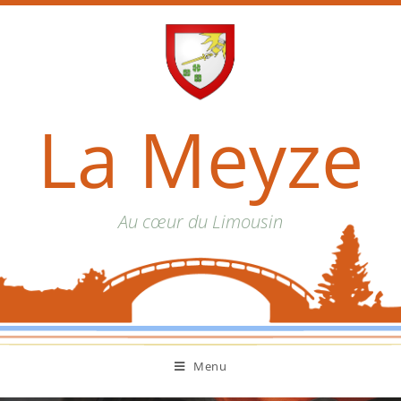
La Meyze
Au cœur du Limousin
Menu