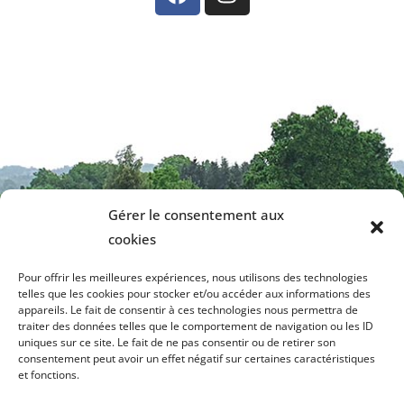
Gérer le consentement aux
cookies
Contactez-nous
Pour offrir les meilleures expériences, nous utilisons des technologies
telles que les cookies pour stocker et/ou accéder aux informations des
Mairie de La Meyze
Tél. 05 55 00 70 21
appareils. Le fait de consentir à ces technologies nous permettra de
1, Square de Pittem
Fax. 05 55 00 56 30
traiter des données telles que le comportement de navigation ou les ID
87800 La Meyze
Contactez-nous par e-mail
uniques sur ce site. Le fait de ne pas consentir ou de retirer son
mairie.la.meyze@orange.fr
consentement peut avoir un effet négatif sur certaines caractéristiques
Horaires d’ouverture
et fonctions.