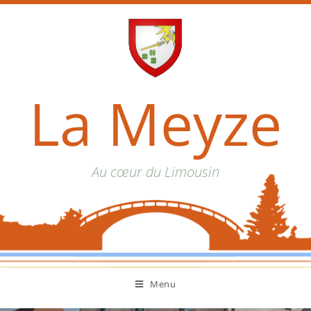
La Meyze
Au cœur du Limousin
Menu