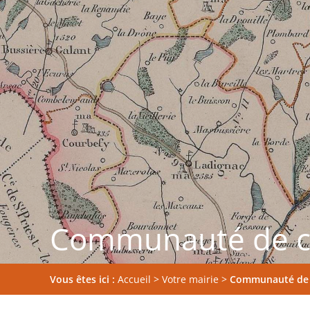
Communauté de 
Vous êtes ici :
Accueil
>
Votre mairie
>
Communauté de