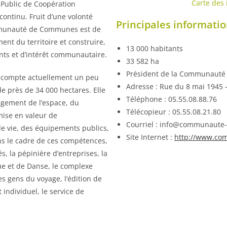
Carte des
ublic de Coopération
continu. Fruit d’une volonté
Principales informati
ommunauté de Communes est de
nt du territoire et construire,
13 000 habitants
nts et d’intérêt communautaire.
33 582 ha
Président de la Communauté
 compte actuellement un peu
Adresse : Rue du 8 mai 1945 –
de près de 34 000 hectares. Elle
Téléphone : 05.55.08.88.76
gement de l’espace, du
Télécopieur : 05.55.08.21.80
mise en valeur de
Courriel : info@communaute-sa
e vie, des équipements publics,
Site Internet :
http://www.com
ans le cadre de ces compétences,
s, la pépinière d’entreprises, la
ue et de Danse, le complexe
des gens du voyage, l’édition de
 individuel, le service de