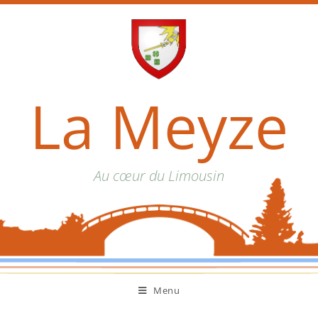
La Meyze
Au cœur du Limousin
Menu